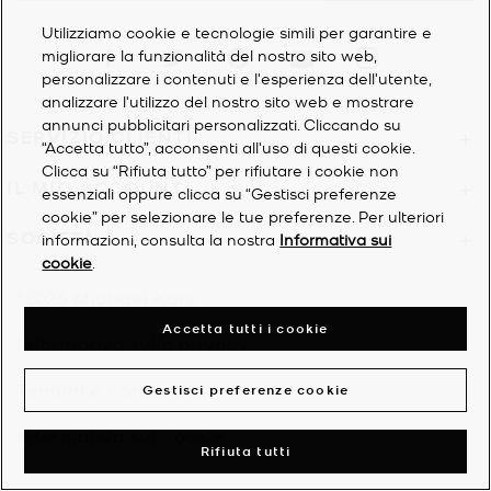
Utilizziamo cookie e tecnologie simili per garantire e
Visit us on Facebook
Visit us on Twitter
Visit us on Pinterest
Visit us on YouTube
Visit us on Instagra
migliorare la funzionalità del nostro sito web,
personalizzare i contenuti e l'esperienza dell'utente,
analizzare l'utilizzo del nostro sito web e mostrare
annunci pubblicitari personalizzati. Cliccando su
SERVIZIO CLIENTI
+
“Accetta tutto”, acconsenti all'uso di questi cookie.
Clicca su “Rifiuta tutto” per rifiutare i cookie non
IL MIO ACCOUNT
+
essenziali oppure clicca su “Gestisci preferenze
cookie” per selezionare le tue preferenze. Per ulteriori
SOCIETÀ
+
informazioni, consulta la nostra
Informativa sui
cookie
.
©2026
Michael Kors
Accetta tutti i cookie
Informativa sulla privacy
Termini e condizioni
Gestisci preferenze cookie
Informativa sui cookie
Rifiuta tutti