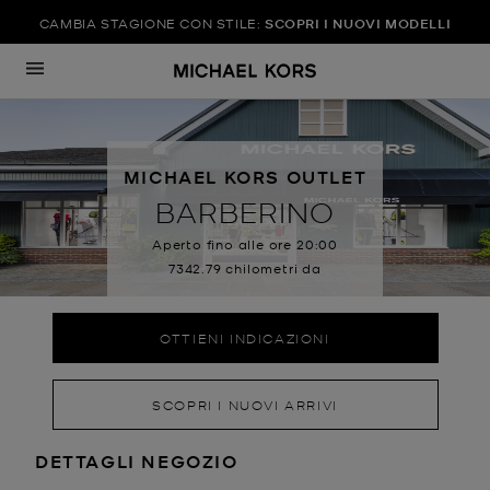
CAMBIA STAGIONE CON STILE:
SCOPRI I NUOVI MODELLI
Vai al contenuto
Ritorna alla
MICHAEL KORS OUTLET
BARBERINO
Aperto fino alle ore
20:00
7342.79 chilometri da
OTTIENI INDICAZIONI
SCOPRI I NUOVI ARRIVI
LOCATION INFORMATION
DETTAGLI NEGOZIO