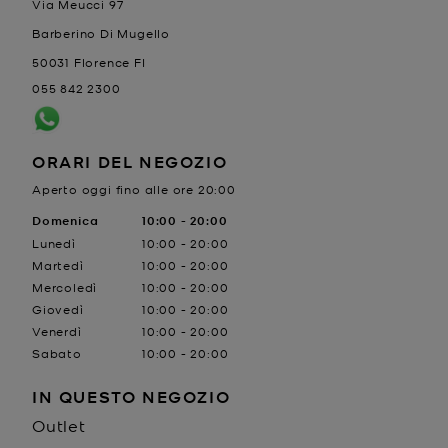
Via Meucci 97
Barberino Di Mugello
50031
Florence
FI
055 842 2300
ORARI DEL NEGOZIO
Aperto oggi fino alle ore
20:00
Giorno della settimana
Domenica
10:00
-
Orari
20:00
Lunedì
10:00
-
20:00
Martedì
10:00
-
20:00
Mercoledì
10:00
-
20:00
Giovedì
10:00
-
20:00
Venerdì
10:00
-
20:00
Sabato
10:00
-
20:00
IN QUESTO NEGOZIO
Outlet